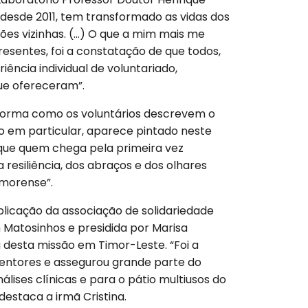
a desde 2011, tem transformado as vidas dos
ões vizinhas. (…) O que a mim mais me
presentes, foi a constatação de que todos,
ência individual de voluntariado,
ue ofereceram”.
 forma como os voluntários descrevem o
o em particular, aparece pintado neste
o que quem chega pela primeira vez
a resiliência, dos abraços e dos olhares
imorense”.
licação da associação de solidariedade
 Matosinhos e presidida por Marisa
a desta missão em Timor-Leste. “Foi a
entores e assegurou grande parte do
lises clínicas e para o pátio multiusos do
destaca a irmã Cristina.