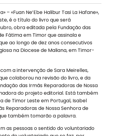
» – «Fuan Ne’Ebe Halibur Tasi La Hafane»,
e, é o título do livro que será
ubro, obra editada pela Fundação das
e Fátima em Timor que assinala e
que ao longo de dez anos consecutivos
giosa na Diocese de Maliana, em Timor-
 com a intervenção de Sara Meirelles,
que colaborou na revisão do livro, e da
Fundação das Irmãs Reparadoras de Nossa
adora do projeto editorial. Está também
 de Timor Leste em Portugal, Isabel
rmãs Reparadoras de Nossa Senhora de
 que também tomarão a palavra.
m as pessoas o sentido do voluntariado
rente do voluntariado que se faz, por