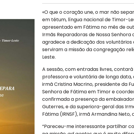
«O que o coração une, o mar não separa
em tétum, língua nacional de Timor-Lest
apresentado em Fátima no mês de out
Irmãs Reparadoras de Nossa Senhora d
agradece a dedicação dos voluntários 
serviram a missão da congregação reli
Leste.
A sessão, com entradas livres, contará
professora e voluntária de longa data, 
irmã Cristina Macrino, presidente da 
Senhora de Fátima em Timor e coorden
confirmada a presença da embaixadora
Guterres, e da superiora-geral das I
Fátima (IRNSF), irmã Armandina Neto,
“Pareceu-me interessante partilhar co
na missão
ad gentes
, que é muito dife