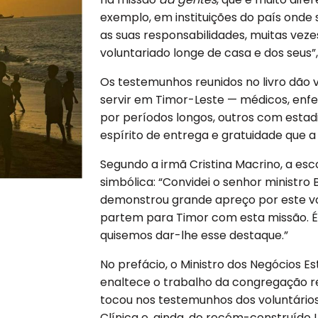
exemplo, em instituições do país onde s
as suas responsabilidades, muitas veze
voluntariado longe de casa e dos seus”,
Os testemunhos reunidos no livro dão v
servir em Timor-Leste — médicos, enfer
por períodos longos, outros com estad
espírito de entrega e gratuidade que 
Segundo a irmã Cristina Macrino, a es
simbólica: “Convidei o senhor ministro
demonstrou grande apreço por este vo
partem para Timor com esta missão. É
quisemos dar-lhe esse destaque.”
No prefácio, o Ministro dos Negócios 
enaltece o trabalho da congregação rel
tocou nos testemunhos dos voluntários:
Clínica e, ainda, do recém-construído