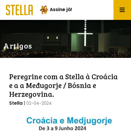
Assine já!
Artigos
Peregrine com a Stella à Croácia
e a a Međugorje / Bósnia e
Herzegovina.
Stella
|
02-04-2024