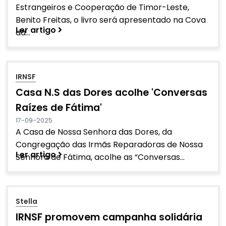
Estrangeiros e Cooperação de Timor-Leste,
Benito Freitas, o livro será apresentado na Cova
Ler artigo
da...
IRNSF
Casa N.S das Dores acolhe 'Conversas
Raízes de Fátima'
17-09-2025
A Casa de Nossa Senhora das Dores, da
Congregação das Irmãs Reparadoras de Nossa
Ler artigo
Senhora de Fátima, acolhe as “Conversas...
Stella
IRNSF promovem campanha solidária